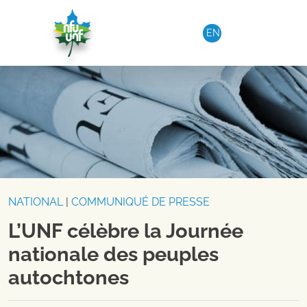
Aller au contenu
EN
NATIONAL
|
COMMUNIQUÉ DE PRESSE
L’UNF célèbre la Journée
nationale des peuples
autochtones