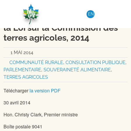
Aller au contenu
REGION 8
|
COMMUNIQUÉ DE PRESSE
EN
Projet de loi 24, Loi modifiant
la Loi sur la Commission des
terres agricoles, 2014
1 MAI 2014
COMMUNAUTÉ RURALE
,
CONSULTATION PUBLIQUE
,
PARLEMENTAIRE
,
SOUVERAINETÉ ALIMENTAIRE
,
TERRES AGRICOLES
Télécharger
la version PDF
30 avril 2014
Hon. Christy Clark, Premier ministre
Boîte postale 9041