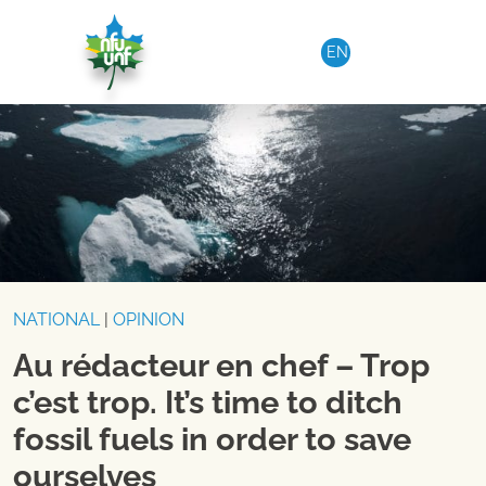
Aller au contenu
EN
NATIONAL
|
OPINION
Au rédacteur en chef – Trop
c’est trop. It’s time to ditch
fossil fuels in order to save
ourselves