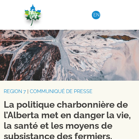
Aller au contenu
EN
REGION 7
|
COMMUNIQUÉ DE PRESSE
La politique charbonnière de
l’Alberta met en danger la vie,
la santé et les moyens de
subsistance des fermiers,