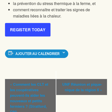
la prévention du stress thermique à la ferme, et
comment reconnaître et traiter les signes de
maladies liées à la chaleur.
REGISTER TODAY
AJOUTER AU CALENDRIER
Navigation
«
Comment les CLT et
UNF Réunion et pique-
Évènement
les coopératives
nique de la région 6
»
peuvent-ils aider les
nouveaux et petits
fermiers ? (Stratford,
ON)