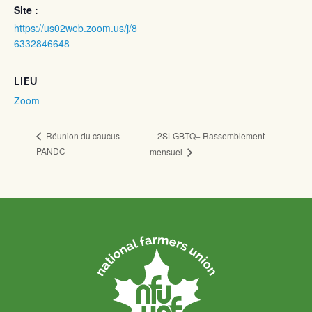
Site :
https://us02web.zoom.us/j/8
6332846648
LIEU
Zoom
2SLGBTQ+ Rassemblement
Réunion du caucus
PANDC
mensuel