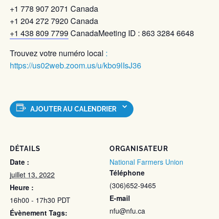
+1 778 907 2071 Canada
+1 204 272 7920 Canada
+1 438 809 7799
CanadaMeeting ID : 863 3284 6648
Trouvez votre numéro local
:
https://us02web.zoom.us/u/kbo9lIsJ36
AJOUTER AU CALENDRIER
DÉTAILS
ORGANISATEUR
Date :
National Farmers Union
Téléphone
juillet 13, 2022
(306)652-9465
Heure :
E-mail
16h00 - 17h30
PDT
nfu@nfu.ca
Évènement Tags: