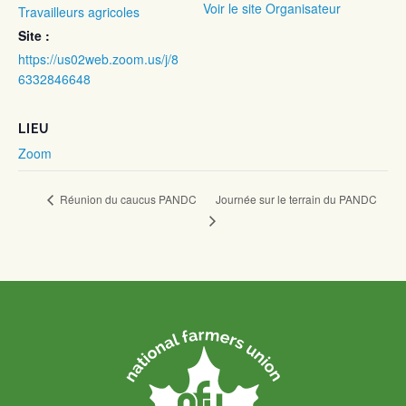
Voir le site Organisateur
Travailleurs agricoles
Site :
https://us02web.zoom.us/j/8
6332846648
LIEU
Zoom
Journée sur le terrain du PANDC
Réunion du caucus PANDC