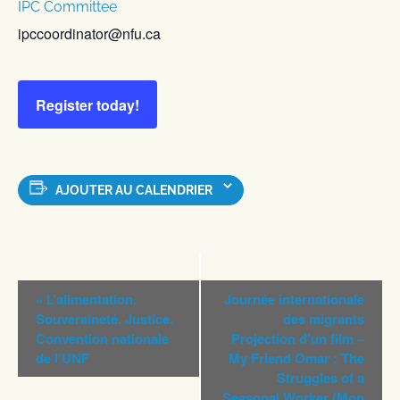
IPC Committee
ipccoordinator@nfu.ca
Register today!
AJOUTER AU CALENDRIER
Navigation
«
L’alimentation.
Journée internationale
Évènement
Souveraineté. Justice.
des migrants
Convention nationale
Projection d’un film –
de l’UNF
My Friend Omar : The
Struggles of a
Seasonal Worker (Mon