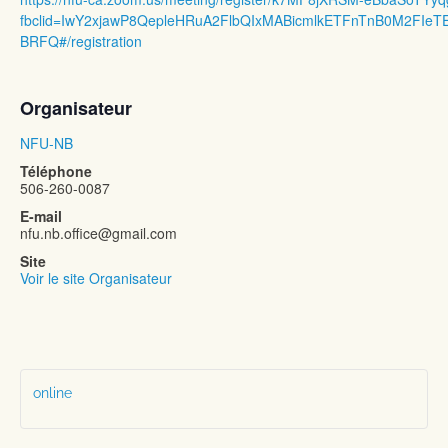
fbclid=IwY2xjawP8QepleHRuA2FlbQIxMABicmlkETFnTnB0M2F
BRFQ#/registration
Organisateur
NFU-NB
Téléphone
506-260-0087
E-mail
nfu.nb.office@gmail.com
Site
Voir le site Organisateur
online