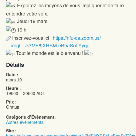
Explorez les moyens de vous impliquer et de faire
entendre votre voix.
Jeudi 19 mars
19 h
Inscrivez-vous ici :
https://nfu-ca.zoom.us/
…/regi…/k7MF8jXRSM-eBbaSoTYyqg…
Tout le monde est le bienvenu !
Détails
Date :
mars 19
Heure :
19h00 – 20h00
ADT
Prix :
Gratuit
Catégorie d’Évènement:
Autres événements
Site :
https://nfu-ca.zoom.us/meeting/register/k7MF8jXRSM-eBbaSoTYyq