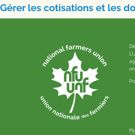
Gérer les cotisations et les d
De
L’
ag
en
Po
Pl