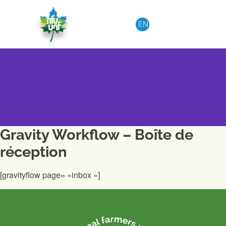
Aller au contenu
EN
Gravity Workflow – Boîte de
réception
[gravityflow page= »inbox »]