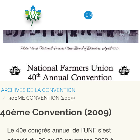
Aller au contenu
EN
ARCHIVES DE LA CONVENTION
40ÈME CONVENTION (2009)
40ème Convention (2009)
Le 40e congrès annuel de l’UNF s’est
déroulé du 26 au 28 novembre 2009 à