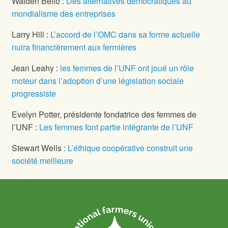
Walden Bello :
Des alternatives démocratiques au
mondialisme des entreprises
Larry Hill :
L’accord de l’OMC dans sa forme actuelle
nuira financièrement aux fermières
Jean Leahy :
les femmes de l’UNF ont joué un rôle
moteur dans l’adoption d’une législation sociale
progressiste
Evelyn Potter, présidente fondatrice des femmes de
l’UNF :
Les femmes font partie intégrante de l’UNF
Stewart Wells :
L’éthique coopérative construit une
société meilleure