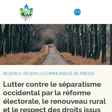
Aller au contenu
EN
REGION 6
,
REGION 7
|
COMMUNIQUÉ DE PRESSE
Lutter contre le séparatisme
occidental par la réforme
électorale, le renouveau rural
et le respect des droits issus