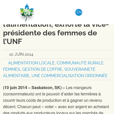
Aller au contenu
REGION 6
|
COMMUNIQUÉ DE PRESSE
EN
Votez avec votre argent pour
l’alimentation, exhorte la vice-
présidente des femmes de
l’UNF
10 JUIN 2014
ALIMENTATION LOCALE
,
COMMUNAUTÉ RURALE
,
FEMMES
,
GESTION DE L'OFFRE
,
SOUVERAINETÉ
ALIMENTAIRE
,
UNE COMMERCIALISATION ORDONNÉE
(10 juin 2014 – Saskatoon, SK) –
Les mangeurs
(consommateurs) ont le pouvoir d’aider les fermières à
couvrir leurs coûts de production et à gagner un revenu
décent. Chacun peut « voter » avec son argent en achetant
des produits aux producteurs locaux sur les marchés de