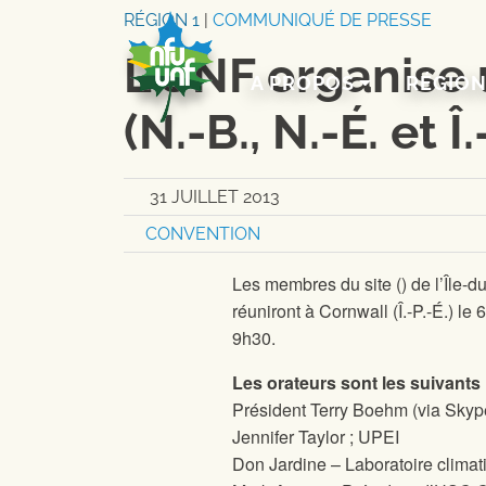
Aller au contenu
RÉGION 1
|
COMMUNIQUÉ DE PRESSE
L’UNF organise 
A PROPOS
RÉGIO
(N.-B., N.-É. et Î
31 JUILLET 2013
CONVENTION
Les membres du site
(
) de l’Île
réuniront à Cornwall (Î.-P.-É.) l
9h30.
Les orateurs sont les suivants
Président Terry Boehm (via Skyp
Jennifer Taylor ; UPEI
Don Jardine – Laboratoire climat