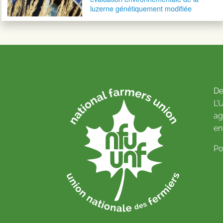
luzerne génétiquement modifiée
De
L’
ag
en
Po