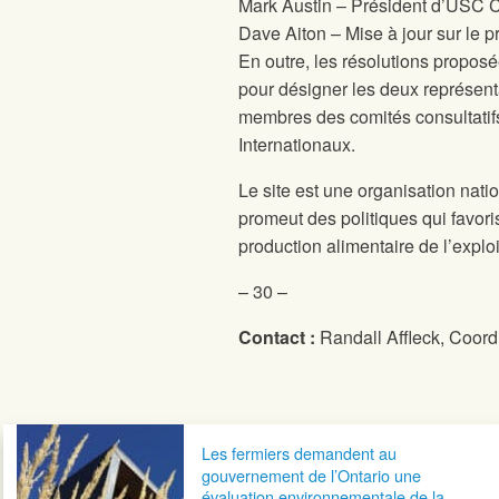
Mark Austin – Président d’USC
Dave Aiton – Mise à jour sur le p
En outre, les résolutions proposé
pour désigner les deux représent
membres des comités consultati
Internationaux.
Le site
est une organisation nati
promeut des politiques qui favori
production alimentaire de l’exploi
– 30 –
Contact :
Randall Affleck,
Coordi
Navigation postale
Les fermiers demandent au
gouvernement de l’Ontario une
évaluation environnementale de la