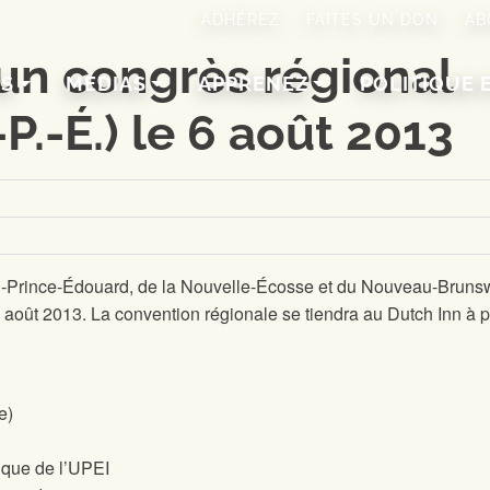
ADHÉREZ
FAITES UN DON
AB
un congrès régional
NS
MÉDIAS
APPRENEZ
POLITIQUE 
.-P.-É.) le 6 août 2013
-du-Prince-Édouard, de la Nouvelle-Écosse et du Nouveau-Bruns
e 6 août 2013. La convention régionale
se tiendra au Dutch Inn à p
e)
ique de l’UPEI