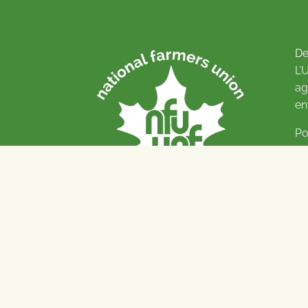
De
L’
ag
en
Po
Pl