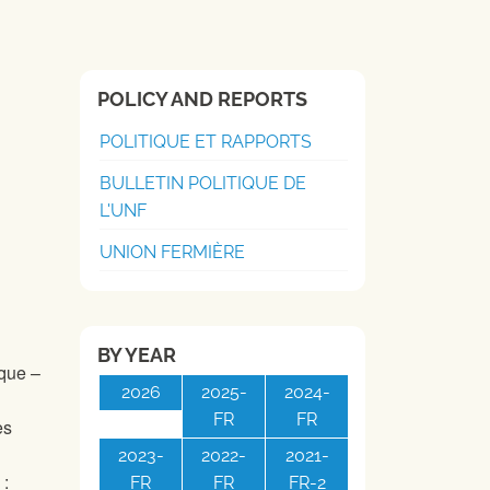
POLICY AND REPORTS
POLITIQUE ET RAPPORTS
BULLETIN POLITIQUE DE
L'UNF
UNION FERMIÈRE
BY YEAR
ique –
2026
2025-
2024-
FR
FR
es
2023-
2022-
2021-
 :
FR
FR
FR-2