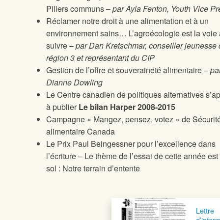
Piliers communs –
par Ayla Fenton,
Youth Vice Pr
Réclamer notre droit à une alimentation et à un
environnement sains… L’agroécologie est la voie 
suivre –
par Dan Kretschmar, conseiller jeunesse 
région 3 et représentant du CIP
Gestion de l’offre et souveraineté alimentaire –
pa
Dianne Dowling
Le Centre canadien de politiques alternatives s’a
à publier
Le bilan Harper 2008-2015
Campagne « Mangez, pensez, votez » de Sécurit
alimentaire Canada
Le Prix Paul Beingessner pour l’excellence dans
l’écriture – Le thème de l’essai de cette année est 
sol : Notre terrain d’entente
Lettre
d’infor