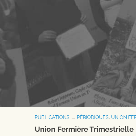
PUBLICATIONS
→
PÉRIODIQUES
,
UNION FE
Union Fermière Trimestrielle 