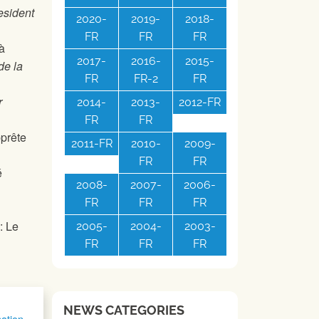
esident
2020-
2019-
2018-
FR
FR
FR
à
2017-
2016-
2015-
de la
FR
FR-2
FR
r
2014-
2013-
2012-FR
FR
FR
pprête
2011-FR
2010-
2009-
FR
FR
é
2008-
2007-
2006-
FR
FR
FR
: Le
2005-
2004-
2003-
FR
FR
FR
NEWS CATEGORIES
mation