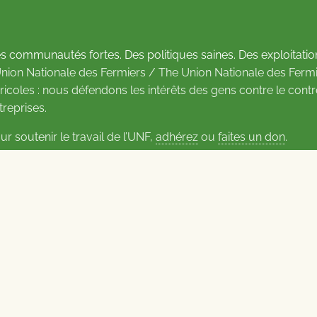
s communautés fortes. Des politiques saines. Des exploitatio
Union Nationale des Fermiers / The Union Nationale des Fermi
ricoles : nous défendons les intérêts des gens contre le cont
treprises.
ur soutenir le travail de l’UNF,
adhérez
ou
faites un don
.
us d’informations sur les contacts
Carrières à l’UNF
Politique de confidentialité