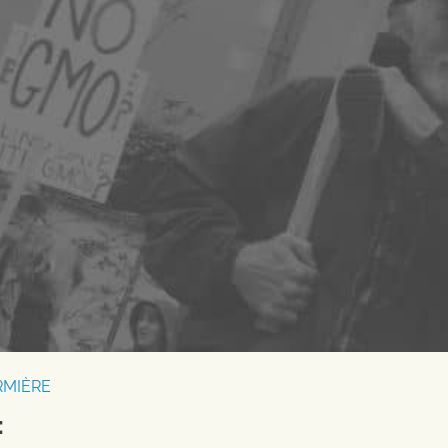
RMIÈRE
: