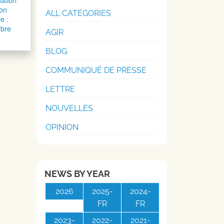
ion
ALL CATEGORIES
e :
bre
AGIR
BLOG
COMMUNIQUÉ DE PRESSE
LETTRE
NOUVELLES
OPINION
NEWS BY YEAR
2026
2025-
2024-
FR
FR
2023-
2022-
2021-