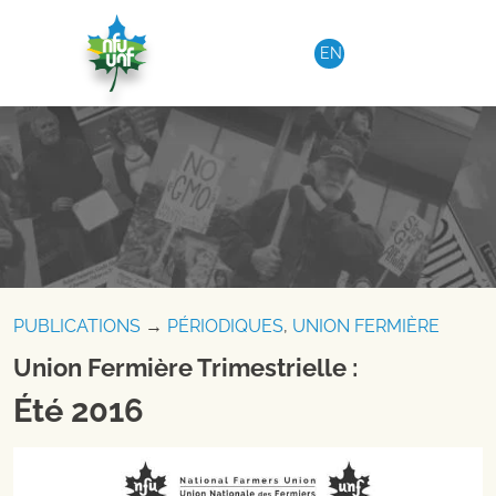
Aller au contenu
EN
PUBLICATIONS
→
PÉRIODIQUES
,
UNION FERMIÈRE
Union Fermière Trimestrielle :
Été 2016