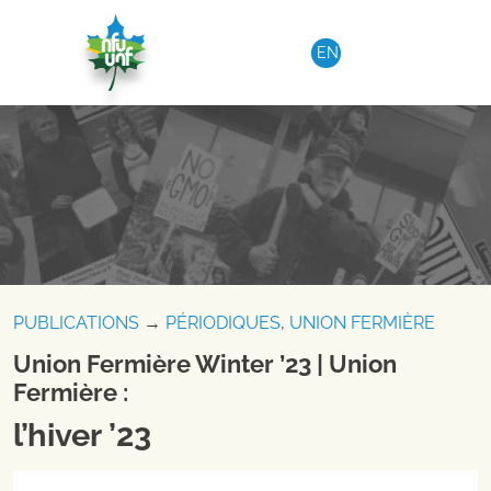
Aller au contenu
EN
PUBLICATIONS
→
PÉRIODIQUES
,
UNION FERMIÈRE
Union Fermière Winter ’23 | Union
Fermière :
l’hiver ’23