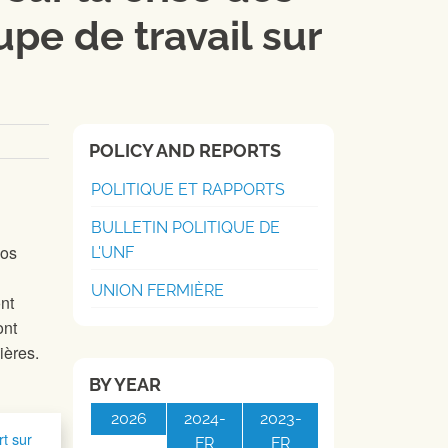
upe de travail sur
POLICY AND REPORTS
POLITIQUE ET RAPPORTS
BULLETIN POLITIQUE DE
nos
L'UNF
UNION FERMIÈRE
ont
ont
ières.
BY YEAR
2026
2024-
2023-
t sur
FR
FR