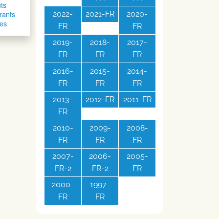
ûts
trants
2022-
2021-FR
2020-
les
FR
FR
2019-
2018-
2017-
FR
FR
FR
2016-
2015-
2014-
FR
FR
FR
2013-
2012-FR
2011-FR
FR
2010-
2009-
2008-
FR
FR
FR
2007-
2006-
2005-
FR-2
FR-2
FR
2000-
1997-
FR
FR