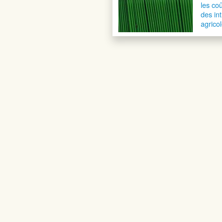
les co
des in
agrico