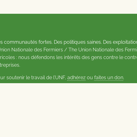
s communautés fortes. Des politiques saines. Des exploitatio
Union Nationale des Fermiers / The Union Nationale des Fermi
ricoles : nous défendons les intérêts des gens contre le cont
treprises.
ur soutenir le travail de l’UNF,
adhérez
ou
faites un don
.
us d’informations sur les contacts