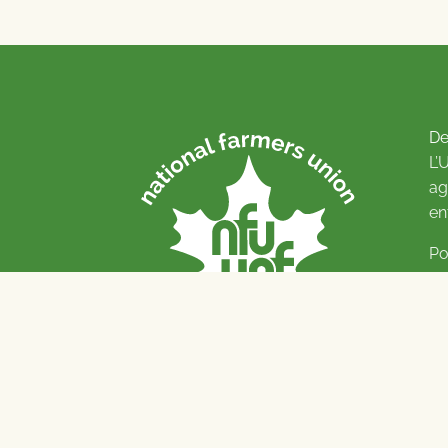
De
L’
ag
en
Po
Pl