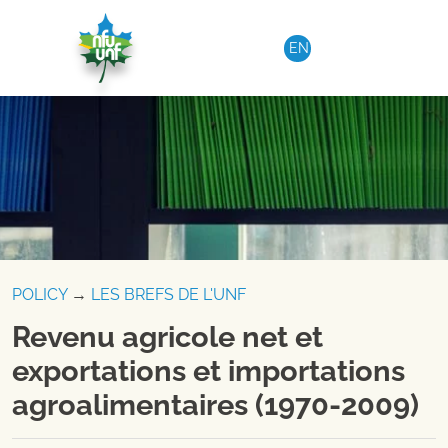
Aller au contenu
EN
POLICY
→
LES BREFS DE L'UNF
Revenu agricole net et
exportations et importations
agroalimentaires (1970-2009)