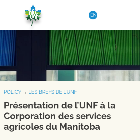
Aller au contenu
EN
POLICY
→
LES BREFS DE L'UNF
Présentation de l’UNF à la
Corporation des services
agricoles du Manitoba