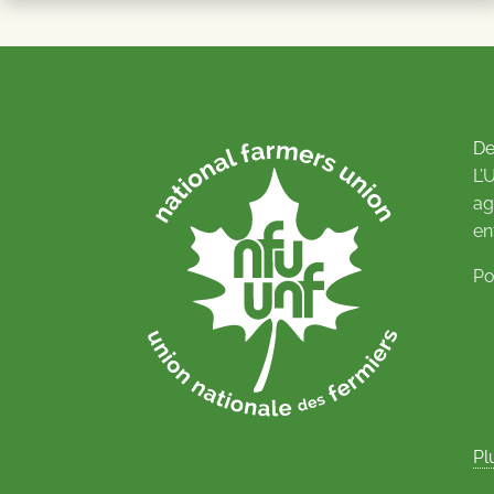
De
L’
ag
en
Po
Pl