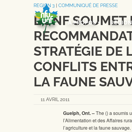
Aller au contenu
REGION 3
|
COMMUNIQUÉ DE PRESSE
L’UNF SOUMET 
A PROPOS
RÉGIO
RECOMMANDAT
STRATÉGIE DE 
CONFLITS ENTR
LA FAUNE SAU
11 AVRIL 2011
Guelph, Ont. –
The
(
) a soumis u
l’Alimentation et des Affaires rur
l’agriculture et la faune sauvag