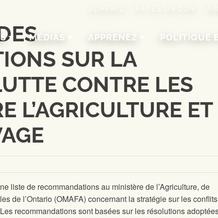
ADHÉREZ
FAITES UN DON
AB
DES
NS
MÉDIAS
APPRENEZ
POLITIQUE 
IONS SUR LA
LUTTE CONTRE LES
E L’AGRICULTURE ET
VAGE
ne liste de recommandations au ministère de l’Agriculture, de
ales de l’Ontario (OMAFA) concernant la stratégie sur les conflits
e. Les recommandations sont basées sur les résolutions adoptées