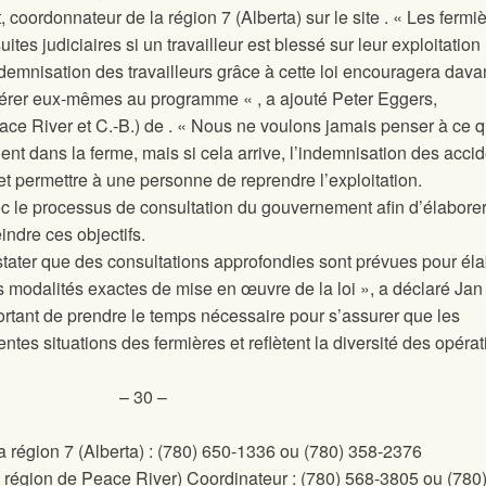
, coordonnateur de la région 7 (Alberta) sur le site
. « Les fermi
tes judiciaires si un travailleur est blessé sur leur exploitation 
ndemnisation des travailleurs grâce à cette loi encouragera dav
dhérer eux-mêmes au programme « , a ajouté Peter Eggers,
ace River et C.-B.) de
. « Nous ne voulons jamais penser à ce q
ent dans la ferme, mais si cela arrive, l’indemnisation des acci
e et permettre à une personne de reprendre l’exploitation.
c le processus de consultation du gouvernement afin d’élabore
indre ces objectifs.
ter que des consultations approfondies sont prévues pour éla
s modalités exactes de mise en œuvre de la loi », a déclaré Jan
mportant de prendre le temps nécessaire pour s’assurer que les
ntes situations des fermières et reflètent la diversité des opéra
– 30 –
 région 7 (Alberta) : (780) 650-1336 ou (780) 358-2376
t région de Peace River) Coordinateur : (780) 568-3805 ou (780