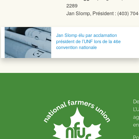
2289
Jan Slomp, Président : (403) 70
Navigation postale
Jan Slomp élu par acclamation
président de l’UNF lors de la 46e
convention nationale
De
L’
ag
en
Po