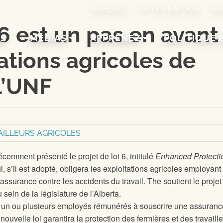
ADHÉREZ
FAITES UN DON
AB
 6 est un pas en avant
NS
MÉDIAS
APPRENEZ
POLITIQUE 
ations agricoles de
 l’UNF
AILLEURS AGRICOLES
cemment présenté le projet de loi 6, intitulé
Enhanced Protectio
ui, s’il est adopté, obligera les exploitations agricoles employant
assurance contre les accidents du travail.
The
soutient le projet
 sein de la législature de l’Alberta.
nt un ou plusieurs employés rémunérés à souscrire une assuranc
 nouvelle loi garantira la protection des fermières et des travaill