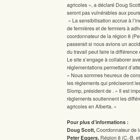
agricoles », a déclaré Doug Scott
seront pas vulnérables aux poursui
» La sensibilisation accrue à l’i
de fermières et de fermiers à a
coordonnateur de la région 8 (Pe
passerait si nous avions un accid
du travail peut faire la différenc
Le site
s’engage à collaborer ave
réglementations permettant d’atte
« Nous sommes heureux de consta
les règlements qui préciseront le
Slomp, président de
. « Il est i
règlements soutiennent les différe
agricoles en Alberta. »
Pour plus d’informations :
Doug Scott,
Coordonnateur de la
Peter Eggers,
Région 8 (C.-B. e