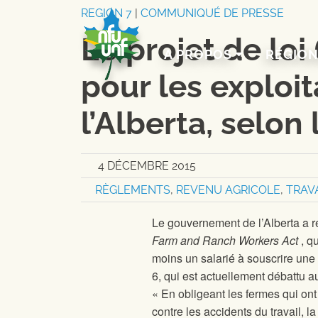
Aller au contenu
REGION 7
|
COMMUNIQUÉ DE PRESSE
Le projet de loi
A PROPOS
RÉGIO
pour les exploit
l’Alberta, selon
4 DÉCEMBRE 2015
RÈGLEMENTS
,
REVENU AGRICOLE
,
TRAV
Le gouvernement de l’Alberta a ré
Farm and Ranch Workers Act
, q
moins un salarié à souscrire une 
6, qui est actuellement débattu au
« En obligeant les fermes qui o
contre les accidents du travail, la