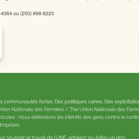
4-4364 ou (250) 898-8223
s communautés fortes. Des politiques saines. Des exploitatio
Union Nationale des Fermiers / The Union Nationale des Fermi
ricoles : nous défendons les intérêts des gens contre le cont
treprises.
ur soutenir le travail de l’UNF,
adhérez
ou
faites un don
.