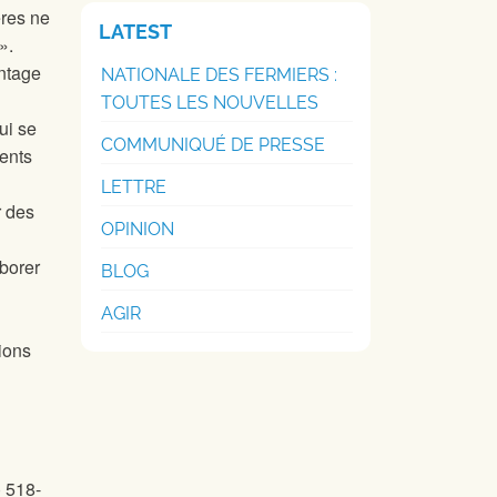
ères ne
LATEST
».
antage
NATIONALE DES FERMIERS :
TOUTES LES NOUVELLES
ui se
COMMUNIQUÉ DE PRESSE
dents
LETTRE
r des
OPINION
borer
BLOG
AGIR
tions
) 518-