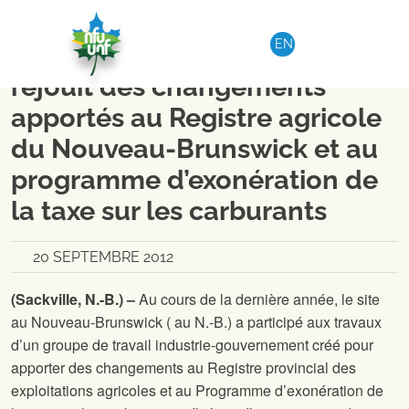
Aller au contenu
RÉGION 1-DISTRICT 2
|
COMMUNIQUÉ DE PRESSE
EN
La Nationale des Fermiers se
réjouit des changements
apportés au Registre agricole
du Nouveau-Brunswick et au
programme d’exonération de
la taxe sur les carburants
20 SEPTEMBRE 2012
(Sackville, N.-B.) –
Au cours de la dernière année, le site
au Nouveau-Brunswick (
au N.-B.) a participé aux travaux
d’un groupe de travail industrie-gouvernement créé pour
apporter des changements au Registre provincial des
exploitations agricoles et au Programme d’exonération de