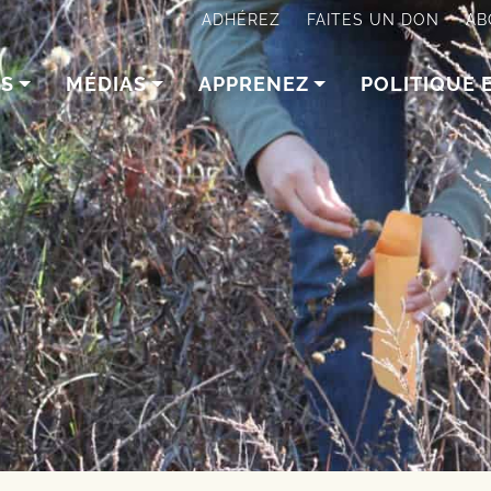
ADHÉREZ
FAITES UN DON
AB
NS
MÉDIAS
APPRENEZ
POLITIQUE 