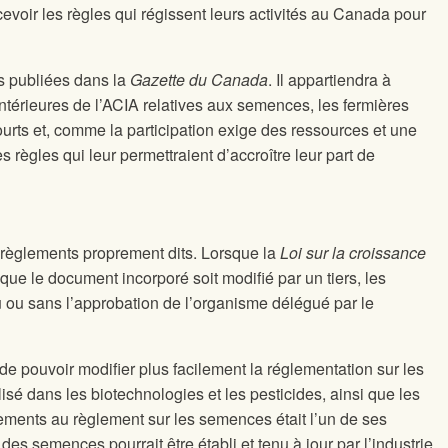
cevoir les règles qui régissent leurs activités au Canada pour
as publiées dans la
Gazette du Canada
. Il appartiendra à
antérieures de l’ACIA relatives aux semences, les fermières
rts et, comme la participation exige des ressources et une
 règles qui leur permettraient d’accroître leur part de
s règlements proprement dits. Lorsque la
Loi sur la croissance
ue le document incorporé soit modifié par un tiers, les
su ou sans l’approbation de l’organisme délégué par le
de pouvoir modifier plus facilement la réglementation sur les
sé dans les biotechnologies et les pesticides, ainsi que les
ements au règlement sur les semences était l’un de ses
es semences pourrait être établi et tenu à jour par l’industrie