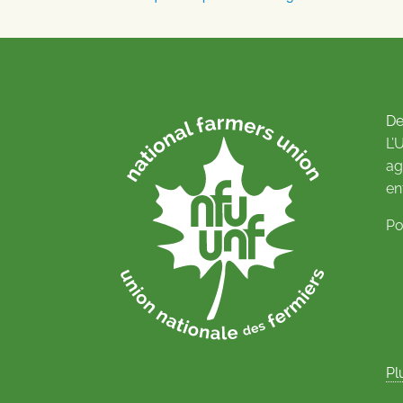
De
L’
ag
en
Po
Pl