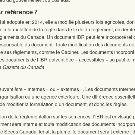
ar référence ?
été adoptée en 2014, elle a modifié plusieurs lois agricoles, don
r la formulation de la règle dans le texte du règlement, ce dern
lements du Canada. Un document IBR peut être incorporé tel qu’il
responsable du document. Toute modification des documents de l
de ses règlements, comme le Cabinet. Les documents incorporés par
Les documents de l’IBR doivent être « accessibles » au public, m
la
Gazette du Canada
.
uvent être « internes » ou « externes ». Les documents intern
anisation ou une agence extérieure. Une différence essentielle
ir de modifier la formulation d’un document, et donc les règles.
on de la réglementation sur les semences, l’IBR est envisagé p
ument sera interne et toute modification des documents incorpo
ue Seeds Canada, tenait la plume, le document serait externe ; d