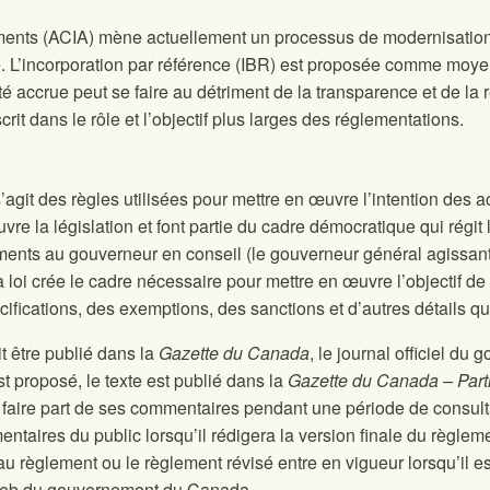
ments (ACIA) mène actuellement un processus de modernisation 
L’incorporation par référence (IBR) est proposée comme moyen 
ité accrue peut se faire au détriment de la transparence et de la
rit dans le rôle et l’objectif plus larges des réglementations.
s’agit des règles utilisées pour mettre en œuvre l’intention des 
uvre la législation et font partie du cadre démocratique qui régi
ents au gouverneur en conseil (le gouverneur général agissant s
 loi crée le cadre nécessaire pour mettre en œuvre l’objectif de 
fications, des exemptions, des sanctions et d’autres détails qui 
t être publié dans la
Gazette du Canada
, le journal officiel 
t proposé, le texte est publié dans la
Gazette du Canada – Parti
de faire part de ses commentaires pendant une période de consul
taires du public lorsqu’il rédigera la version finale du règleme
au règlement ou le règlement révisé entre en vigueur lorsqu’il e
e web du gouvernement du Canada.