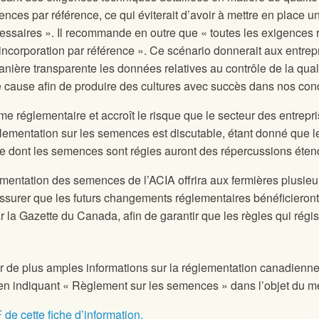
ences par référence, ce qui éviterait d’avoir à mettre en place 
ssaires ». Il recommande en outre que « toutes les exigences r
ncorporation par référence ». Ce scénario donnerait aux entrepr
nière transparente les données relatives au contrôle de la quali
cause afin de produire des cultures avec succès dans nos cond
me réglementaire et accroît le risque que le secteur des entrepr
glementation sur les semences est discutable, étant donné que l
e dont les semences sont régies auront des répercussions éten
entation des semences de l’ACIA offrira aux fermières plusieurs
surer que les futurs changements réglementaires bénéficieront 
ar la Gazette du Canada, afin de garantir que les règles qui régi
ir de plus amples informations sur la réglementation canadienne
n indiquant « Règlement sur les semences » dans l’objet du 
 de cette fiche d’information.