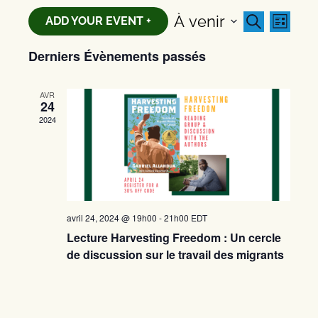
Recherc
Navi
À venir
RECHERCHE
ADD YOUR EVENT +
LISTE
de
et
Sélectionnez
Derniers Évènements passés
vues
une
navigati
date.
Évèn
de
AVR
vues
24
2024
Évèneme
avril 24, 2024 @ 19h00
-
21h00
EDT
Lecture Harvesting Freedom : Un cercle
de discussion sur le travail des migrants