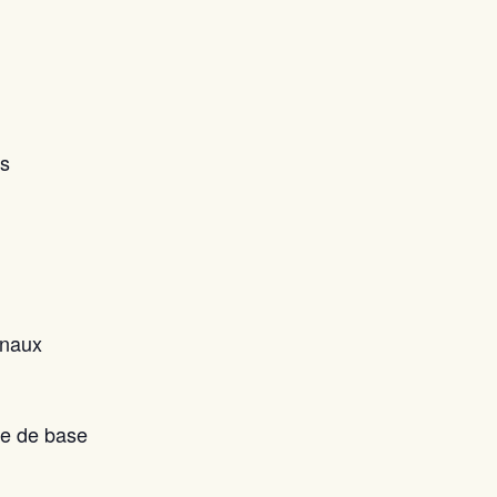
es
onaux
re de base