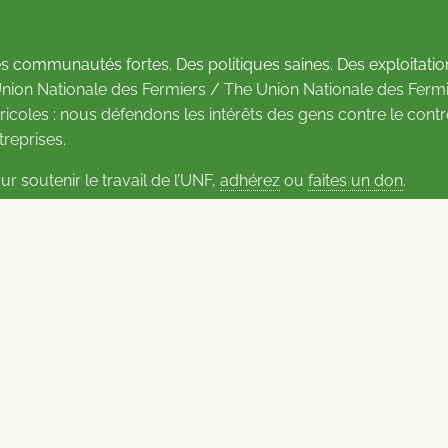
s communautés fortes. Des politiques saines. Des exploitatio
Union Nationale des Fermiers / The Union Nationale des Fermi
ricoles : nous défendons les intérêts des gens contre le cont
treprises.
ur soutenir le travail de l’UNF,
adhérez
ou
faites un don
.
us d’informations sur les contacts
Carrières à l’UNF
Politique de confidentialité