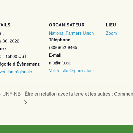
AILS
ORGANISATEUR
LIEU
 :
National Farmers Union
Zoom
Téléphone
s 30, 2022
(306)652-9465
re :
E-mail
0 - 15h00
CST
nfu@nfu.ca
égorie d’Évènement:
Voir le site Organisateur
ention régionale
e – UNF-NB
Être en relation avec la terre et les autres : Comment 