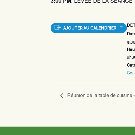
: LEVÉE DE LA SÉANCE
3:00 PM
DÉT
AJOUTER AU CALENDRIER
Date
mar
Heu
9h3
Cat
Conv
Réunion de la table de cuisin