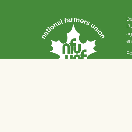
De
L’
ag
en
Po
Pl