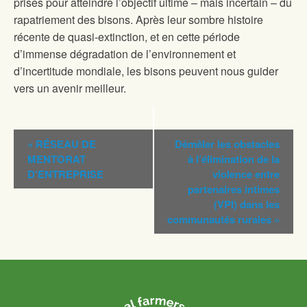
prises pour atteindre l’objectif ultime – mais incertain – du
rapatriement des bisons. Après leur sombre histoire
récente de quasi-extinction, et en cette période
d’immense dégradation de l’environnement et
d’incertitude mondiale, les bisons peuvent nous guider
vers un avenir meilleur.
Navigation
«
RÉSEAU DE
Démêler les obstacles
Évènement
MENTORAT
à l’élimination de la
D’ENTREPRISE
violence entre
partenaires intimes
(VPI) dans les
communautés rurales
»