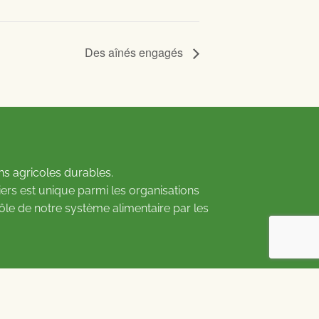
Des aînés engagés
ns agricoles durables.
ers est unique parmi les organisations
rôle de notre système alimentaire par les