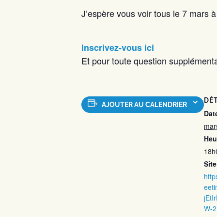
J’espère vous voir tous le 7 mars 
Inscrivez-vous ici
Et pour toute question supplémenta
DÉT
AJOUTER AU CALENDRIER
Date
mar
Heu
18h
Site
htt
eeti
jEt
W-2