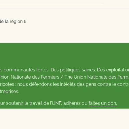
e la région 5
s communautés fortes. Des politiques saines. Des exploitatio
Union Nationale des Fermiers / The Union Nationale des Fermi
ricoles : nous défendons les intérêts des gens contre le cont
treprises.
ur soutenir le travail de l’UNF,
adhérez
ou
faites un don
.