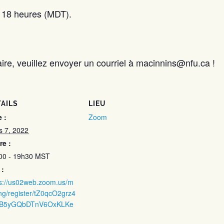
à 18 heures (MDT).
ire, veuillez envoyer un courriel à macinnins@nfu.ca !
AILS
LIEU
 :
Zoom
s 7, 2022
re :
00 - 19h30
MST
 :
ps://us02web.zoom.us/m
ng/register/tZ0qcO2grz4
IrB5yGQbDTnV6OxKLKe