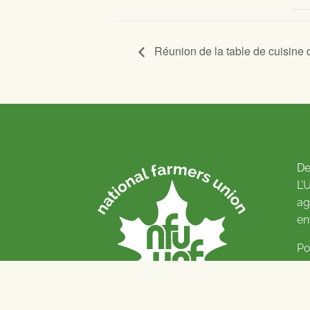
Réunion de la table de cuisine d
De
L’
ag
en
Po