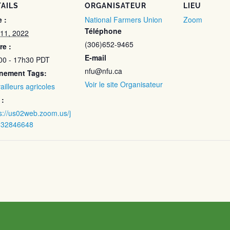
AILS
ORGANISATEUR
LIEU
 :
National Farmers Union
Zoom
Téléphone
 11, 2022
(306)652-9465
re :
E-mail
00 - 17h30
PDT
nfu@nfu.ca
nement Tags:
Voir le site Organisateur
ailleurs agricoles
 :
s://us02web.zoom.us/j
332846648