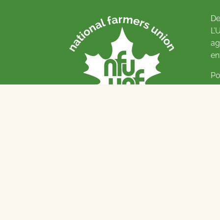
De
L’
ag
en
Po
Pl
© 