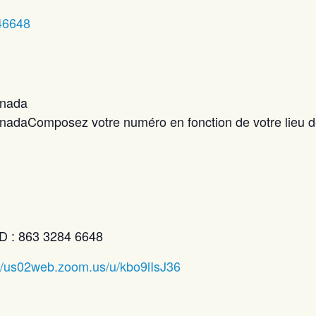
46648
anada
adaComposez votre numéro en fonction de votre lieu d
D : 863 3284 6648
://us02web.zoom.us/u/kbo9lIsJ36