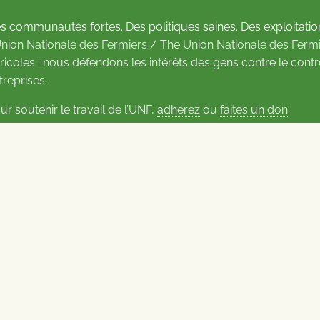
s communautés fortes. Des politiques saines. Des exploitatio
Union Nationale des Fermiers / The Union Nationale des Fermi
ricoles : nous défendons les intérêts des gens contre le cont
treprises.
ur soutenir le travail de l’UNF,
adhérez
ou
faites un don
.
us d’informations sur les contacts
Carrières à l’UNF
Politique de confidentialité
2026