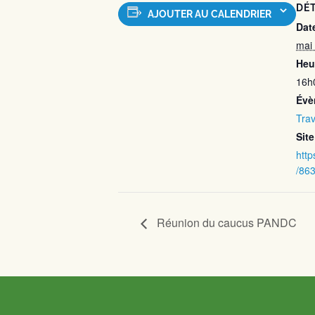
DÉT
AJOUTER AU CALENDRIER
Date
mai
Heu
16h
Évè
Trav
Site
http
/86
Réunion du caucus PANDC