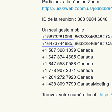
Participez à la réunion Zoom
https://us02web.zoom.us/j/863328
ID de la réunion : 863 3284 6648
Un seul geste mobile
+15873281099,
,86332846648# C
+16473744685,
,86332846648# Can
+1 587 328 1099 Canada
+1 647 374 4685 Canada
+1 647 558 0588 Canada
+1 778 907 2071 Canada
+1 204 272 7920 Canada
+1 438 809 7799
CanadaMeeting I
Trouvez votre numéro local
: https