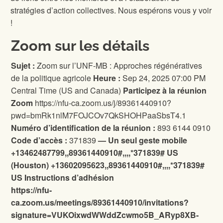
stratégies d’action collectives. Nous espérons vous y voir
!
Zoom sur les détails
Sujet :
Zoom sur l’UNF-MB : Approches régénératives
de la politique agricole
Heure :
Sep 24, 2025 07:00 PM
Central Time (US and Canada)
Participez à la réunion
Zoom
https://nfu-ca.zoom.us/j/89361440910?
pwd=bmRk1nlM7FOJCOv7QkSHOHPaaSbsT4.1
Numéro d’identification de la réunion :
893 6144 0910
Code d’accès :
371839
—
Un seul geste mobile
+13462487799,,89361440910#,,,,*371839# US
(Houston)
+13602095623,,89361440910#,,,,*371839#
US
Instructions d’adhésion
https://nfu-
ca.zoom.us/meetings/89361440910/invitations?
signature=VUKOixwdWWddZcwmo5B_ARyp8XB-