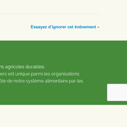
Essayez d’ignorer cet événement
»
ns agricoles durables.
ers est unique parmi les organisations
rôle de notre système alimentaire par les