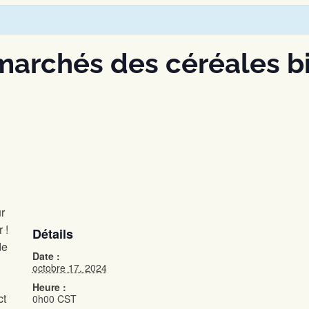
 marchés des céréales b
r
 !
Détails
de
Date :
octobre 17, 2024
Heure :
ct
0h00
CST