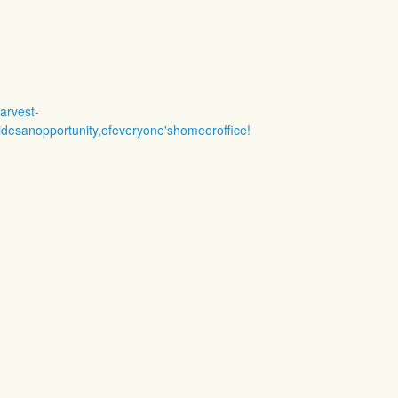
arvest-
esanopportunity,ofeveryone'shomeoroffice!