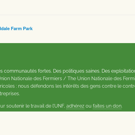
ldale Farm Park
s communautés fortes. Des politiques saines. Des exploitatio
Union Nationale des Fermiers / The Union Nationale des Fermi
ricoles : nous défendons les intérêts des gens contre le cont
treprises.
ur soutenir le travail de l’UNF,
adhérez
ou
faites un don
.