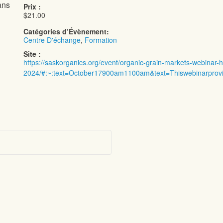
ans
Prix :
$21.00
Catégories d’Évènement:
Centre D'échange
,
Formation
Site :
https://saskorganics.org/event/organic-grain-markets-webinar-h
2024/#:~:text=October17900am1100am&text=Thiswebinarprovid