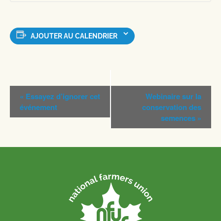
AJOUTER AU CALENDRIER
Navigation
«
Essayez d’ignorer cet
Webinaire sur la
Évènement
événement
conservation des
semences
»