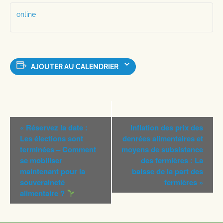
online
AJOUTER AU CALENDRIER
Navigation
«
Réservez la date :
Inflation des prix des
Évènement
Les élections sont
denrées alimentaires et
terminées – Comment
moyens de subsistance
se mobiliser
des fermières : La
maintenant pour la
baisse de la part des
souveraineté
fermières
»
alimentaire ?