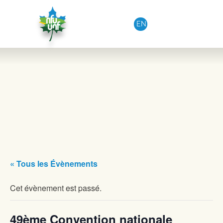
Aller au contenu
EN
« Tous les Évènements
Cet évènement est passé.
49ème Convention nationale