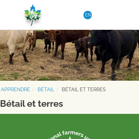
Aller au contenu
EN
APPRENDRE
BÉTAIL
BÉTAIL ET TERRES
Bétail et terres