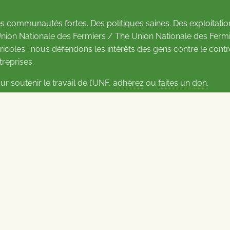
s communautés fortes. Des politiques saines. Des exploitatio
Union Nationale des Fermiers / The Union Nationale des Fermi
ricoles : nous défendons les intérêts des gens contre le cont
treprises.
ur soutenir le travail de l’UNF,
adhérez
ou
faites un don
.
us d’informations sur les contacts
Carrières à l’UNF
Politique de confidentialité
2026