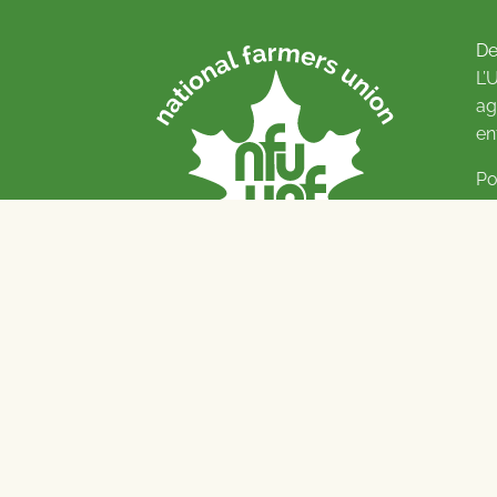
De
L’
ag
en
Po
Pl
© 